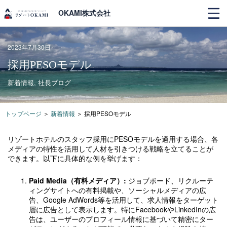
OKAMI株式会社
2023年7月30日
採用PESOモデル
新着情報
,
社長ブログ
トップページ
＞
新着情報
＞
採用PESOモデル
リゾートホテルのスタッフ採用にPESOモデルを適用する場合、各
メディアの特性を活用して人材を引きつける戦略を立てることが
できます。以下に具体的な例を挙げます：
Paid Media（有料メディア）:
ジョブボード、リクルーテ
ィングサイトへの有料掲載や、ソーシャルメディアの広
告、Google AdWords等を活用して、求人情報をターゲット
層に広告として表示します。特にFacebookやLinkedInの広
告は、ユーザーのプロフィール情報に基づいて精密にター