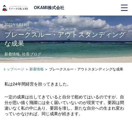
OKAMI株式会社
2023年6月18日
ブレークスルー・アウトスタンディング
な成果
新着情報
,
社長ブログ
トップページ
＞
新着情報
＞
ブレークスルー・アウトスタンディングな成果
私は24年間経営を担ってきました。
一定の成果は出してきていると自分で慰めてはいるのですが、自
分が思い描く飛躍には全く届いていないのが現実です。要因は間
違いなく私の中にあり、要因を壊し、新たな自分への生まれ変わ
っていかなければ、同じ成果が続きます。