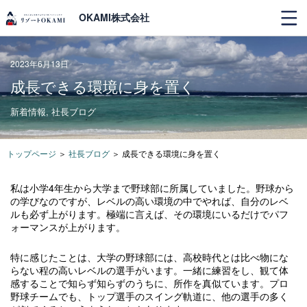
OKAMI株式会社
2023年6月13日
成長できる環境に身を置く
新着情報
,
社長ブログ
トップページ
＞
社長ブログ
＞
成長できる環境に身を置く
私は小学4年生から大学まで野球部に所属していました。野球から
の学びなのですが、レベルの高い環境の中でやれば、自分のレベ
ルも必ず上がります。極端に言えば、その環境にいるだけでパフ
ォーマンスが上がります。
特に感じたことは、大学の野球部には、高校時代とは比べ物にな
らない程の高いレベルの選手がいます。一緒に練習をし、観て体
感することで知らず知らずのうちに、所作を真似ています。プロ
野球チームでも、トップ選手のスイング軌道に、他の選手の多く