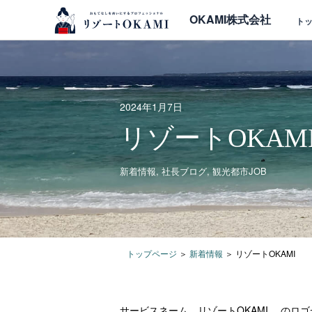
OKAMI株式会社
ト
2024年1月7日
リゾートOKAM
新着情報
,
社長ブログ
,
観光都市JOB
トップページ
＞
新着情報
＞
リゾートOKAMI
サービスネーム リゾートOKAMI のロ