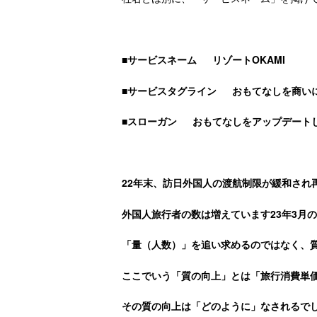
■サービスネーム
リゾート
OKAMI
■サービスタグライン
おもてなしを商い
■スローガン
おもてなしをアップデート
22
年末、訪日外国人の渡航制限が緩和され
外国人旅行者の数は増えています
23
年
3
月の
「量（人数）」を追い求めるのではなく、
ここでいう「質の向上」とは「旅行消費単
その質の向上は「どのように」なされるで