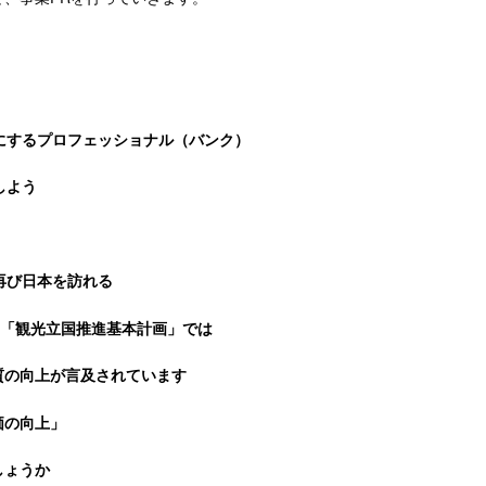
にするプロフェッショナル（バンク）
しよう
再び日本を訪れる
「観光立国推進基本計画」では
質の向上が言及されています
価の向上」
しょうか