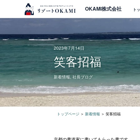
OKAMI株式会社
ト
2023年7月14日
笑客招福
新着情報
,
社長ブログ
トップページ
＞
新着情報
＞
笑客招福
京都の書道家に書いてもらった書です。