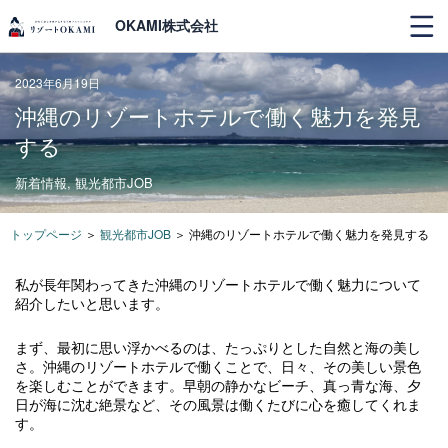
OKAMI株式会社
2023年6月19日
沖縄のリゾートホテルで働く魅力を発見
する
新着情報
,
観光都市JOB
トップページ
＞
観光都市JOB
＞
沖縄のリゾートホテルで働く魅力を発見する
私が長年関わってきた沖縄のリゾートホテルで働く魅力について
紹介したいと思います。
まず、最初に思い浮かべるのは、たっぷりとした自然と海の美し
さ。沖縄のリゾートホテルで働くことで、日々、その美しい景色
を楽しむことができます。早朝の静かなビーチ、真っ青な海、夕
日が海に沈む絶景など、その風景は働くたびに心を癒してくれま
す。