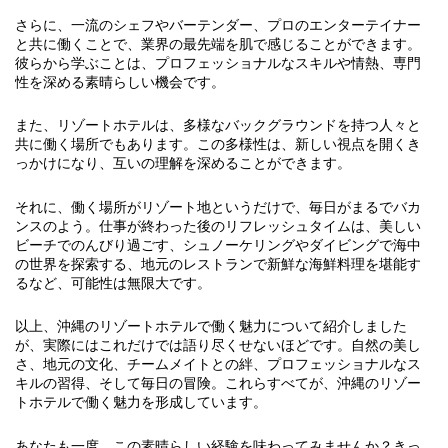
さらに、一流のシェフやバーテンダー、プロのエンターテイナー
と共に働くことで、業界の最先端を肌で感じることができます。
彼らから学ぶことは、プロフェッショナルなスキルや情熱、専門
性を深める素晴らしい機会です。
また、リゾートホテルは、多様なバックグラウンドを持つ人々と
共に働く場所でもあります。この多様性は、新しい視点を開くき
っかけになり、互いの理解を深めることができます。
それに、働く場所がリゾート地というだけで、毎日がまるでバカ
ンスのよう。仕事が終わった後のリフレッシュタイムは、美しい
ビーチでのんびり過ごす、シュノーケリングやダイビングで海中
の世界を探索する、地元のレストランで新鮮な海鮮料理を堪能す
るなど、可能性は無限大です。
以上、沖縄のリゾートホテルで働く魅力について紹介しました
が、実際にはこれだけでは語り尽くせないほどです。自然の美し
さ、地元の文化、チームメイトとの絆、プロフェッショナルなス
キルの習得、そして毎日の冒険。これらすべてが、沖縄のリゾー
トホテルで働く魅力を形成しています。
あなたも一度、この素晴らしい経験を味わってみませんか？きっ