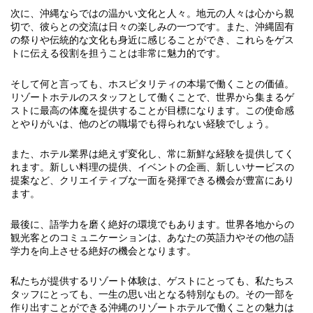
次に、沖縄ならではの温かい文化と人々。地元の人々は心から親
切で、彼らとの交流は日々の楽しみの一つです。また、沖縄固有
の祭りや伝統的な文化も身近に感じることができ、これらをゲス
トに伝える役割を担うことは非常に魅力的です。
そして何と言っても、ホスピタリティの本場で働くことの価値。
リゾートホテルのスタッフとして働くことで、世界から集まるゲ
ストに最高の体魔を提供することが目標になります。この使命感
とやりがいは、他のどの職場でも得られない経験でしょう。
また、ホテル業界は絶えず変化し、常に新鮮な経験を提供してく
れます。新しい料理の提供、イベントの企画、新しいサービスの
提案など、クリエイティブな一面を発揮できる機会が豊富にあり
ます。
最後に、語学力を磨く絶好の環境でもあります。世界各地からの
観光客とのコミュニケーションは、あなたの英語力やその他の語
学力を向上させる絶好の機会となります。
私たちが提供するリゾート体験は、ゲストにとっても、私たちス
タッフにとっても、一生の思い出となる特別なもの。その一部を
作り出すことができる沖縄のリゾートホテルで働くことの魅力は