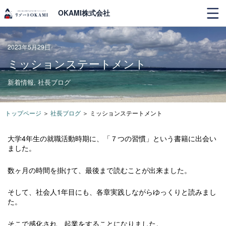
OKAMI株式会社
2023年5月29日
ミッションステートメント
新着情報
,
社長ブログ
トップページ
＞
社長ブログ
＞
ミッションステートメント
大学4年生の就職活動時期に、「７つの習慣」という書籍に出会い
ました。
数ヶ月の時間を掛けて、最後まで読むことが出来ました。
そして、社会人1年目にも、各章実践しながらゆっくりと読みまし
た。
そこで感化され、起業をすることになりました。